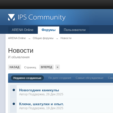
ARENA Online
Форумы
Пользователи
ARENA Online
→
Общие форумы
→
Новости
Новости
И объявления
НАЗАД
ВПЕРЕД
»
Страниц
Недавно созданные
По дате создания
Самые обсуждаемые
Сам
Новогодние каникулы
Автор
Поддержка
, 26 Дек 2025
Ключи, шкатулки и опыт.
Автор
Поддержка
, 19 Дек 2025