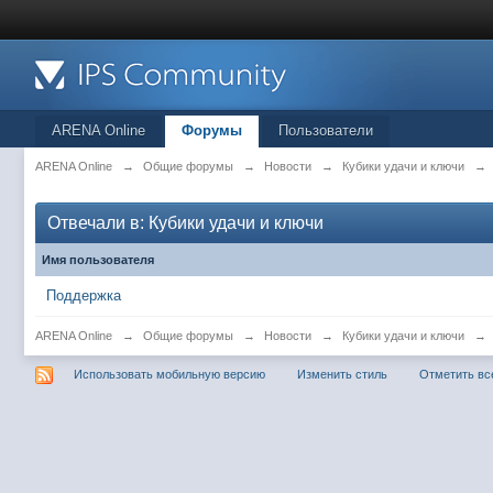
ARENA Online
Форумы
Пользователи
ARENA Online
→
Общие форумы
→
Новости
→
Кубики удачи и ключи
→
Отвечали в: Кубики удачи и ключи
Имя пользователя
Поддержка
ARENA Online
→
Общие форумы
→
Новости
→
Кубики удачи и ключи
→
Использовать мобильную версию
Изменить стиль
Отметить вс