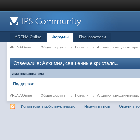
ARENA Online
Форумы
Пользователи
ARENA Online
→
Общие форумы
→
Новости
→
Алхимия, священные крис
Отвечали в: Алхимия, священные кристалл...
Имя пользователя
Поддержка
ARENA Online
→
Общие форумы
→
Новости
→
Алхимия, священные крис
Использовать мобильную версию
Изменить стиль
Отметить вс