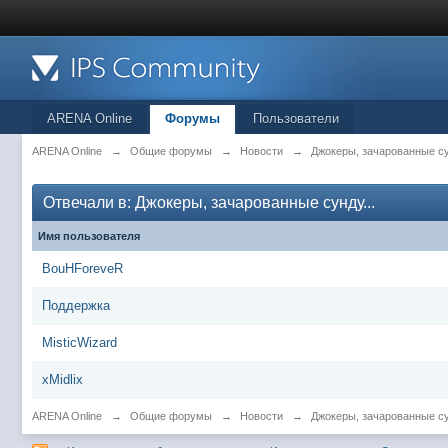
ARENA Online
Форумы
Пользователи
ARENA Online
→
Общие форумы
→
Новости
→
Джокеры, зачарованные су
Отвечали в: Джокеры, зачарованные сунду...
Имя пользователя
BouHForeveR
Поддержка
MisticWizard
xMidlix
ARENA Online
→
Общие форумы
→
Новости
→
Джокеры, зачарованные су