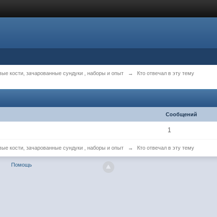
вые кости, зачарованные сундуки , наборы и опыт
→
Кто отвечал в эту тему
Сообщений
1
вые кости, зачарованные сундуки , наборы и опыт
→
Кто отвечал в эту тему
Помощь