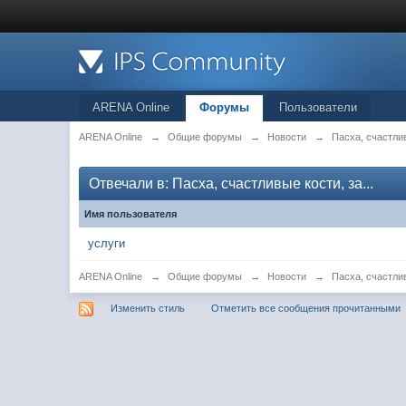
ARENA Online
Форумы
Пользователи
ARENA Online
→
Общие форумы
→
Новости
→
Пасха, счастли
Отвечали в: Пасха, счастливые кости, за...
Имя пользователя
услуги
ARENA Online
→
Общие форумы
→
Новости
→
Пасха, счастли
Изменить стиль
Отметить все сообщения прочитанными