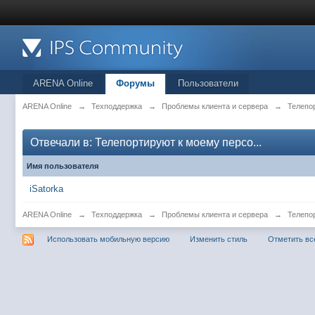
ARENA Online
Форумы
Пользователи
ARENA Online
→
Техподдержка
→
Проблемы клиента и сервера
→
Телепо
Отвечали в: Телепортируют к моему персо...
Имя пользователя
iSatorka
ARENA Online
→
Техподдержка
→
Проблемы клиента и сервера
→
Телепо
Использовать мобильную версию
Изменить стиль
Отметить вс