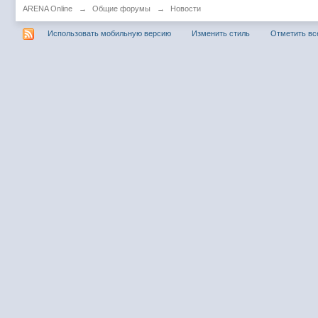
ARENA Online
→
Общие форумы
→
Новости
Использовать мобильную версию
Изменить стиль
Отметить вс