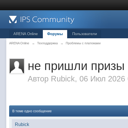
ARENA Online
Форумы
Пользователи
ARENA Online
→
Техподдержка
→
Проблемы с платежами
не пришли призы
Автор
Rubick
, 06 Июл 2026 
В теме одно сообщение
Rubick