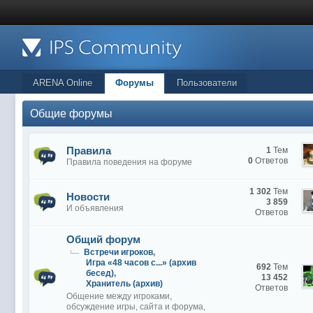
ARENA Online
Форумы
Пользователи
Общие форумы
Правила
1
Тем
0
Ответов
Правила поведения на форуме
1 302
Тем
Новости
3 859
И объявления
Ответов
Общий форум
Встречи игроков
,
Игра «48 часов с...» (архив
692
Тем
бесед)
,
13 452
Хранитель (архив)
Ответов
Общение между игроками,
обсуждение игры, сайта и форума,