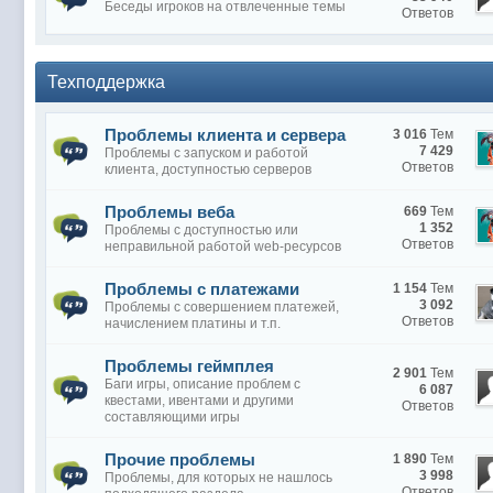
Беседы игроков на отвлеченные темы
Ответов
Техподдержка
Проблемы клиента и сервера
3 016
Тем
7 429
Проблемы с запуском и работой
Ответов
клиента, доступностью серверов
Проблемы веба
669
Тем
1 352
Проблемы с доступностью или
Ответов
неправильной работой web-ресурсов
Проблемы с платежами
1 154
Тем
3 092
Проблемы с совершением платежей,
Ответов
начислением платины и т.п.
Проблемы геймплея
2 901
Тем
Баги игры, описание проблем с
6 087
квестами, ивентами и другими
Ответов
составляющими игры
Прочие проблемы
1 890
Тем
3 998
Проблемы, для которых не нашлось
Ответов