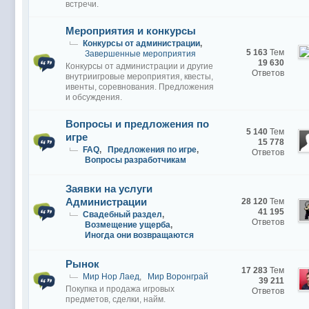
встречи.
Мероприятия и конкурсы
Конкурсы от администрации
,
5 163
Тем
Завершенные мероприятия
19 630
Конкурсы от администрации и другие
Ответов
внутриигровые мероприятия, квесты,
ивенты, соревнования. Предложения
и обсуждения.
Вопросы и предложения по
5 140
Тем
игре
15 778
FAQ
,
Предложения по игре
,
Ответов
Вопросы разработчикам
Заявки на услуги
Администрации
28 120
Тем
41 195
Свадебный раздел
,
Ответов
Возмещение ущерба
,
Иногда они возвращаются
Рынок
17 283
Тем
Мир Нор Лаед
,
Мир Воронграй
39 211
Покупка и продажа игровых
Ответов
предметов, сделки, найм.