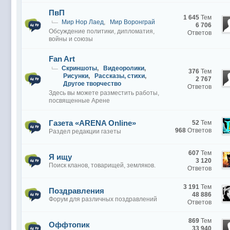
ПвП
1 645
Тем
Мир Нор Лаед
,
Мир Воронграй
6 706
Обсуждение политики, дипломатия,
Ответов
войны и союзы
Fan Art
Скриншоты
,
Видеоролики
,
376
Тем
Рисунки
,
Рассказы, стихи
,
2 767
Другое творчество
Ответов
Здесь вы можете разместить работы,
посвященные Арене
Газета «ARENA Online»
52
Тем
968
Ответов
Раздел редакции газеты
607
Тем
Я ищу
3 120
Поиск кланов, товарищей, земляков.
Ответов
3 191
Тем
Поздравления
48 886
Форум для различных поздравлений
Ответов
869
Тем
Оффтопик
33 940