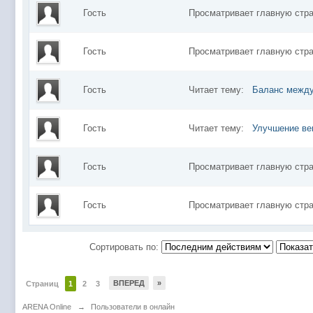
Гость
Просматривает главную стр
Гость
Просматривает главную стр
Гость
Читает тему:
Баланс между
Гость
Читает тему:
Улучшение ве
Гость
Просматривает главную стр
Гость
Просматривает главную стр
Сортировать по:
ВПЕРЕД
»
Страниц
1
2
3
ARENA Online
→
Пользователи в онлайн