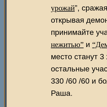
урожай
”,
сражая
открывая демон
принимайте уча
нежитью”
и
“Де
место станут 3 
остальные учас
330 /
60 /60 и б
Раша.