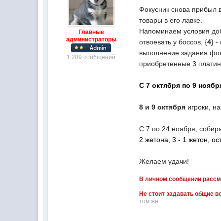
Фокусник снова прибыл 
товары в его лавке
.
Напоминаем условия доб
Главные
администраторы
отвоевать у боссов, {
4
} 
выполнение задания фоку
1 209 сообщений
приобретенные 3 платин
С
7 октября по 9 ноябр
8 и 9 октября
игроки, н
С 7 по 24 ноября, собир
2 жетона, 3 - 1 жетон, 
Желаем удачи!
В личном сообщении рассм
Не стоит задавать общие во
том же.