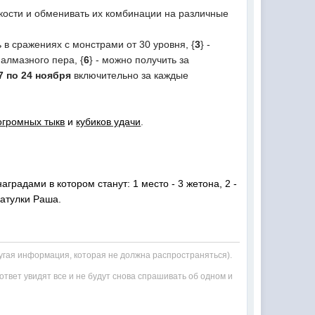
кости и обменивать их комбинации на различные
ь в сражениях с монстрами от 30 уровня, {
3
} -
алмазного пера, {
6
} - можно получить за
 7 по 24 ноября
включительно за каждые
огромных тыкв
и
кубиков удачи
.
 наградами в котором станут: 1 место - 3 жетона, 2 -
катулки Раша.
ругая информация, которая не должна распространяться).
е ответ увидят все и не будут снова спрашивать об одном и