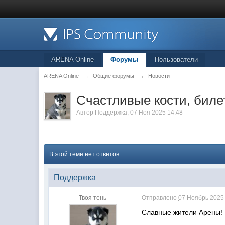
ARENA Online
Форумы
Пользователи
ARENA Online
→
Общие форумы
→
Новости
Счастливые кости, биле
Автор
Поддержка
, 07 Ноя 2025 14:48
В этой теме нет ответов
Поддержка
Твоя тень
Отправлено
07 Ноябрь 2025 
Славные жители Арены!