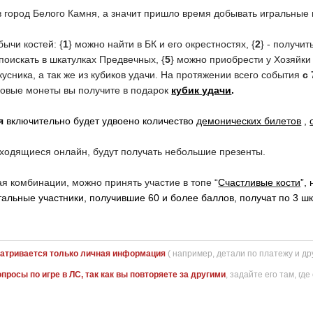
в город Белого Камня, а значит пришло время добывать
игральные 
ычи костей: {
1
} можно найти в БК и его окрестностях, {
2
} - получит
- поискать в шкатулках Предвечных, {
5
} можно приобрести у Хозяйки 
сника, а так же из кубиков удачи.
На протяжении всего события
c
овые монеты вы получите в подарок
кубик удачи
.
я
включительно
будет удвоено
количество
демонических билетов
,
аходящиеся онлайн, будут получать небольшие презенты.
ая комбинации, можно принять участие в топе “
Счастливые кости
”,
остальные участники, получившие 60 и более баллов, получат по 3 ш
атривается только личная информация
( например, детали по платежу и д
просы по игре в ЛС, так как вы повторяете за другими
, задайте его там, гд