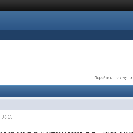
Перейти к первому н
- 13:22
ительно количество получаемых ключей в пещеру сокровищ и кубик