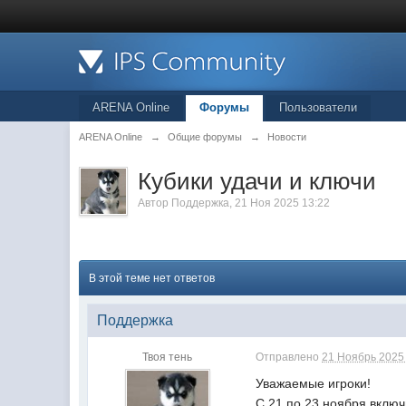
ARENA Online
Форумы
Пользователи
ARENA Online
→
Общие форумы
→
Новости
Кубики удачи и ключи
Автор
Поддержка
, 21 Ноя 2025 13:22
В этой теме нет ответов
Поддержка
Твоя тень
Отправлено
21 Ноябрь 2025 
Уважаемые игроки!
С 21 по 23 ноября включ