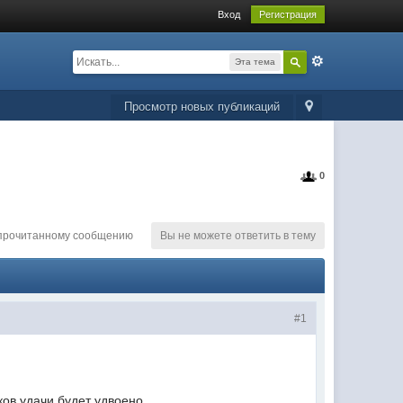
Вход
Регистрация
Эта тема
Просмотр новых публикаций
0
епрочитанному сообщению
Вы не можете ответить в тему
#1
ов удачи будет удвоено.