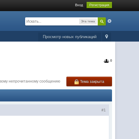
Вход
Регистрация
Эта тема
Просмотр новых публикаций
0
рвому непрочитанному сообщению
Тема закрыта
#1