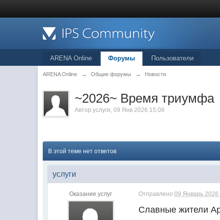
ARENA Online
Форумы
Пользователи
ARENA Online
→
Общие форумы
→
Новости
~2026~ Время триумфа
Автор
услуги
, 09 Янв 2026 15:08
В этой теме нет ответов
услуги
Оказание услуг
Отправлено
09 Январь 2026 
Славные жители А