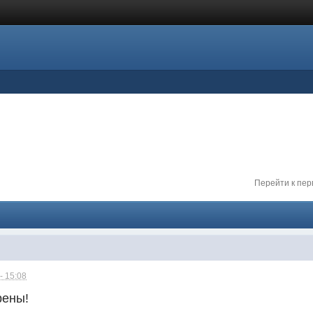
Перейти к пе
- 15:08
рены!