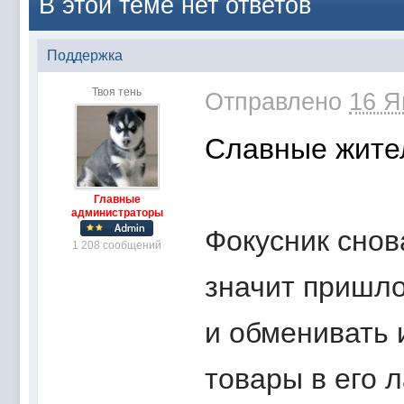
В этой теме нет ответов
Поддержка
Твоя тень
Отправлено
16 Я
Славные жите
Главные
администраторы
Фокусник снов
1 208 сообщений
значит пришл
и обменивать 
товары в его 