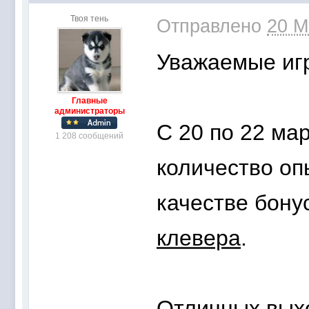
Твоя тень
Отправлено
20 М
Уважаемые игр
Главные
администраторы
С 20 по 22 ма
1 208 сообщений
количество оп
качеств
е бону
клевера
.
Отличных вых