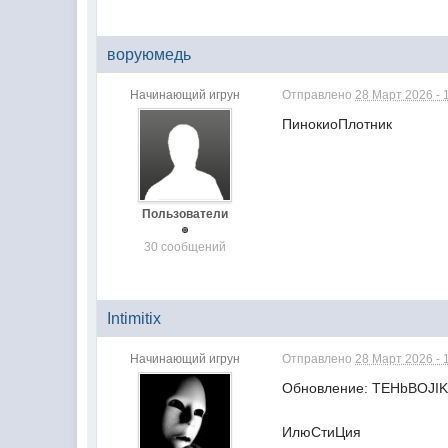
воруюмедь
Начинающий игрун
Отправлено
28 Март 2026 - 
ПинокиоПлотник
Пользователи
30 сообщений
Intimitix
Начинающий игрун
Отправлено
28 Март 2026 - 
Обновление: TEHbBOJIK
ИлюСтиЦия