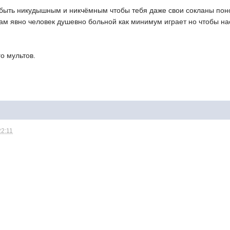
 быть никудышным и никчёмным чтобы тебя даже свои сокланы пон
ам явно человек душевно больной как минимум играет но чтобы на
о мультов.
22:11