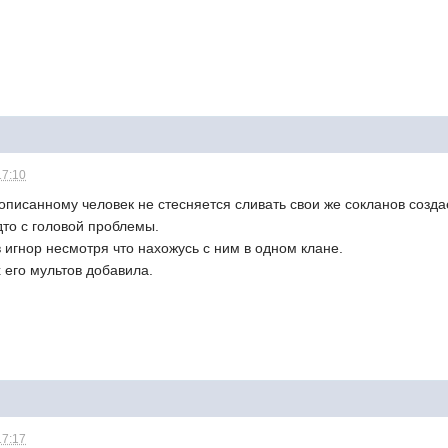
17:10
писанному человек не стесняется сливать свои же сокланов создаё
удто с головой проблемы.
в игнор несмотря что нахожусь с ним в одном клане.
 его мультов добавила.
17:17