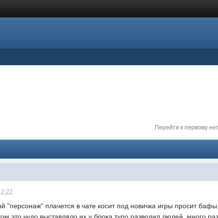
Перейти к первому н
12:22
й "персонаж" плачется в чате косит под новичка игры просит баф
ом это чудо выставляло их у брока тупо разводил людей, много раз