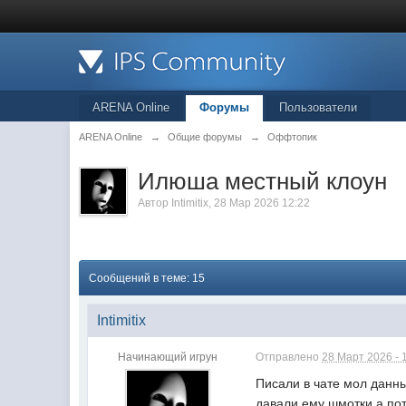
ARENA Online
Форумы
Пользователи
ARENA Online
→
Общие форумы
→
Оффтопик
Илюша местный клоун
Автор
Intimitix
, 28 Мар 2026 12:22
Сообщений в теме: 15
Intimitix
Начинающий игрун
Отправлено
28 Март 2026 - 
Писали в чате мол данны
давали ему шмотки а пот