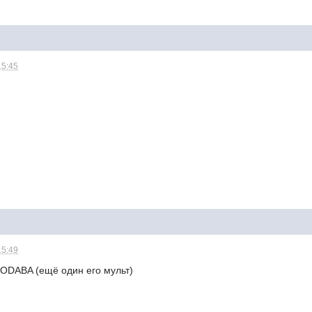
15:45
15:49
ODABA (ещё один его мульт)