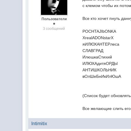
с клемом чтобы их потом
Все кто хочет пнуть данн
Пользователи
3 сообщений
POCHTAJIbONKA
XrealADONstarX
яИЛЮХАНТЕРлеса
СЛАВГРАД
ИлюшкаСтихий
ИЛЮХАдитяОРДЫ
АНТИШКОЛЬНИК
вОлШеБнИкИлЮшА
(Список будет обновлять
Все желающие слить его т
Intimitix