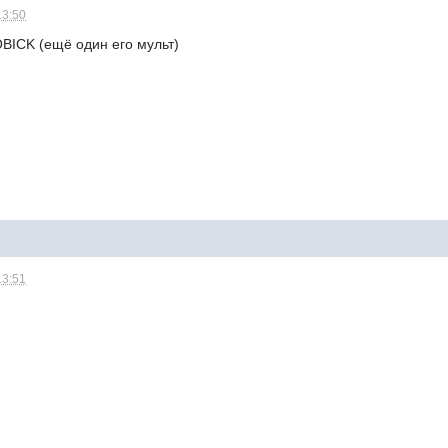
13:50
ICK (ещё один его мульт)
13:51