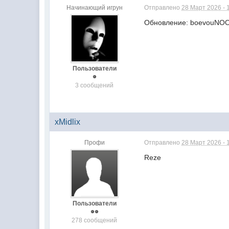
Начинающий игрун
Отправлено
28 Март 2026 - 
Обновление: boevouNOOB
Пользователи
3 сообщений
xMidlix
Профи
Отправлено
28 Март 2026 - 
Reze
Пользователи
278 сообщений