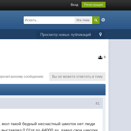
Вход
Регистрация
Эта тема
Просмотр новых публикаций
0
епрочитанному сообщению
Вы не можете ответить в тему
#1
ы, мол такой бедный несчастный шмоток нет люди
 выставлял 0.01pt по 44000 ау, давал свои шмотки