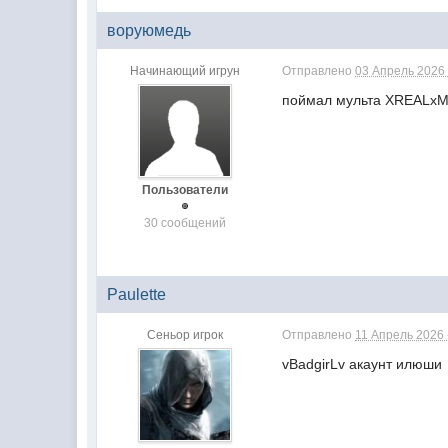
воруюмедь
Начинающий игрун
Отправлено
03 Апрель 2026 
поймал мульта XREALx
Пользователи
30 сообщений
Paulette
Сеньор игрок
Отправлено
11 Апрель 2026 
vBadgirLv акаунт илюши