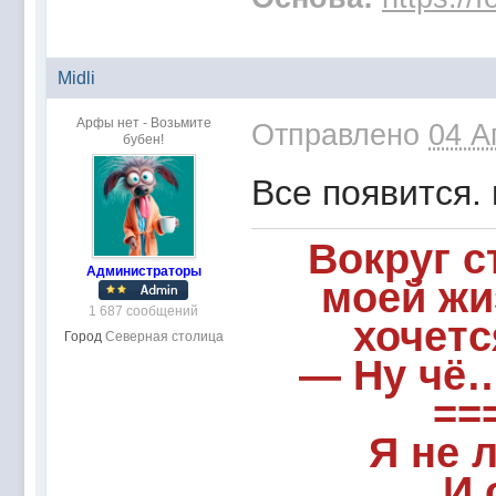
Midli
Арфы нет - Возьмите
Отправлено
04 А
бубен!
Все появится.
Вокруг 
Администраторы
моей жи
1 687 сообщений
хочетс
Город
Северная столица
— Ну чё…
==
Я не 
И 