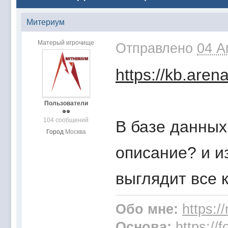
Митериум
Матерый игрочище
Отправлено
04 А
https://kb.aren
Пользователи
104 сообщений
В базе данных
Город
Москва
описание? и и
выглядит все 
Обо мне:
https:/
Основа:
https://