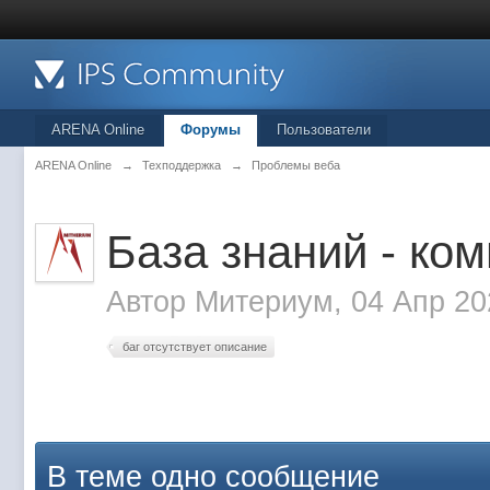
ARENA Online
Форумы
Пользователи
ARENA Online
→
Техподдержка
→
Проблемы веба
База знаний - ко
Автор
Митериум
, 04 Апр 20
баг отсутствует описание
В теме одно сообщение