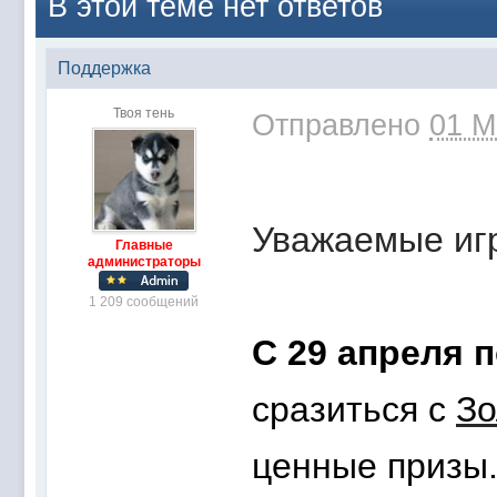
В этой теме нет ответов
Поддержка
Твоя тень
Отправлено
01 М
Уважаемые игр
Главные
администраторы
1 209 сообщений
С 29 апреля п
сразиться с
Зо
ценные призы.