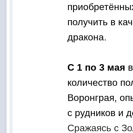
приобретённы
получить в ка
дракона.
С
1 по 3 мая
в
количество по
Воронграя,
опы
с рудников
и д
Сражаясь с З