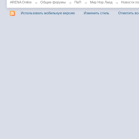
ARENA Online
→
Общие форумы
→
ПвП
→
Мир Нор Лаед
→
Новости по
Использовать мобильную версию
Изменить стиль
Отметить вс