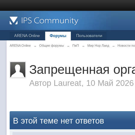
ARENA Online
Форумы
Пользователи
ARENA Online
→
Общие форумы
→
ПвП
→
Мир Нор Лаед
→
Новости по
Запрещенная орг
Автор
Laureat
, 10 Май 2026
В этой теме нет ответов