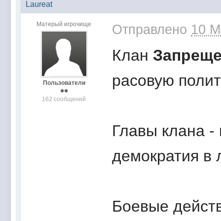
Laureat
Матерый игрочище
Отправлено
10 М
Клан
Запреще
расовую полит
Пользователи
162 сообщений
Главы клана - 
демократия в 
Боевые действ