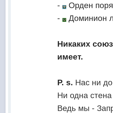
-
Орден поря
-
Доминион 
Никаких союз
имеет.
P. s.
Нас ни до
Ни одна стена
Ведь мы - Зап