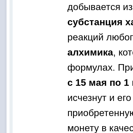
добывается из
субстанция х
реакций любо
алхимика
, ко
формулах. При
с 15 мая по 
исчезнут и ег
приобретенную
монету в каче