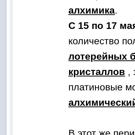
алхимика
.
С 15 по 17 м
количество по
лотерейных 
кристалл
ов
,
платиновые мо
алхимически
В этот же пер