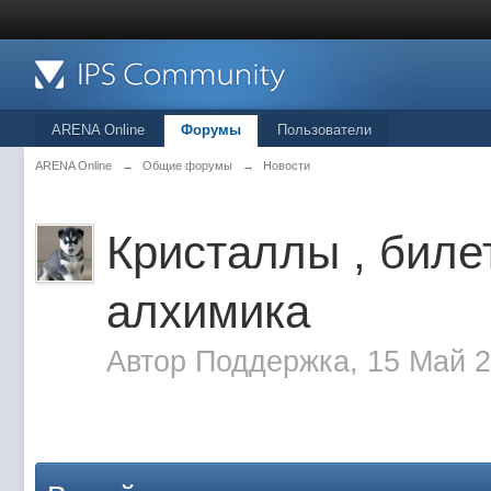
ARENA Online
Форумы
Пользователи
ARENA Online
→
Общие форумы
→
Новости
Кристаллы , биле
алхимика
Автор
Поддержка
, 15 Май 