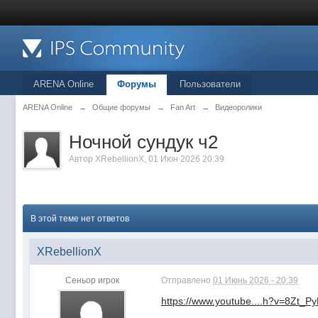
ARENA Online
Форумы
Пользователи
ARENA Online
→
Общие форумы
→
Fan Art
→
Видеоролики
Ночной сундук ч2
Автор
XRebellionX
, 01 Июн 2026 20:39
В этой теме нет ответов
XRebellionX
Сеньор игрок
Отправлено
01 Июнь 2026 - 20:39
https://www.youtube....h?v=8Zt_P