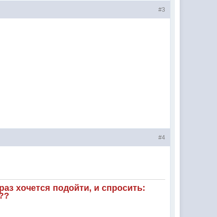
#3
#4
аз хочется подойти, и спросить:
??