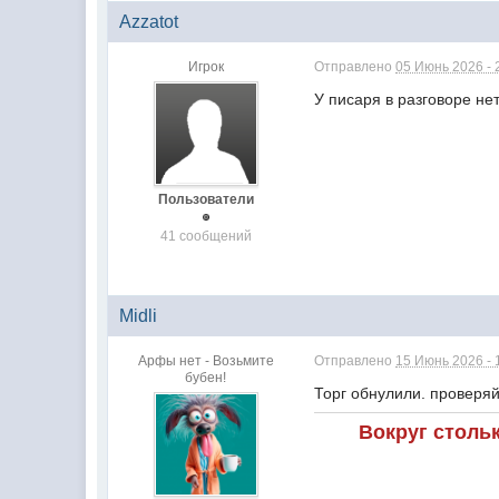
Azzatot
Игрок
Отправлено
05 Июнь 2026 - 
У писаря в разговоре нет
Пользователи
41 сообщений
Midli
Арфы нет - Возьмите
Отправлено
15 Июнь 2026 - 
бубен!
Торг обнулили. проверя
Вокруг столь