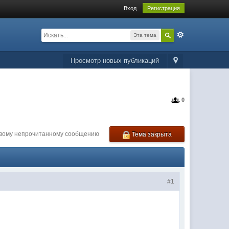
Вход
Регистрация
Эта тема
Просмотр новых публикаций
0
рвому непрочитанному сообщению
Тема закрыта
#1