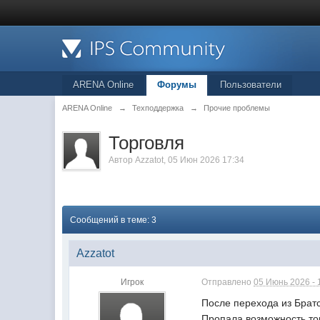
ARENA Online
Форумы
Пользователи
ARENA Online
→
Техподдержка
→
Прочие проблемы
Торговля
Автор
Azzatot
, 05 Июн 2026 17:34
Сообщений в теме: 3
Azzatot
Игрок
Отправлено
05 Июнь 2026 - 
После перехода из Брат
Пропала возможность то