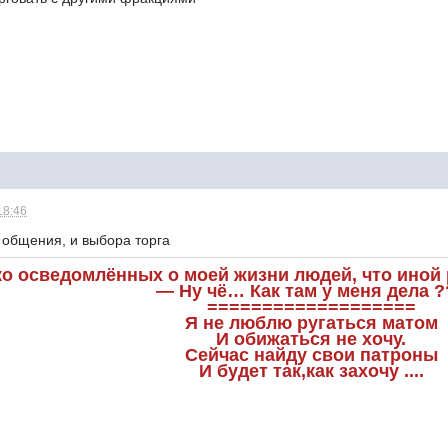
18:46
 общения, и выбора торга
ко осведомлённых о моей жизни людей, что иной р
— Ну чё… Как там у меня дела ?
===================
Я не люблю ругаться матом
И обижаться не хочу.
Сейчас найду свои патроны
И будет так,как захочу ....