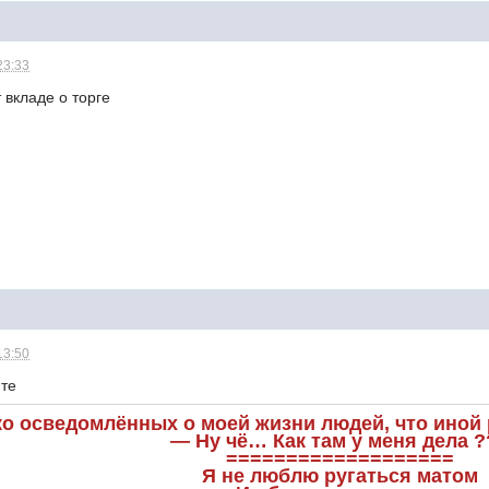
23:33
 вкладе о торге
13:50
йте
ко осведомлённых о моей жизни людей, что иной р
— Ну чё… Как там у меня дела ?
===================
Я не люблю ругаться матом