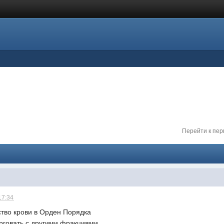
Перейти к пе
17:34
ство крови в Орден Порядка
рговать с другими фракциями