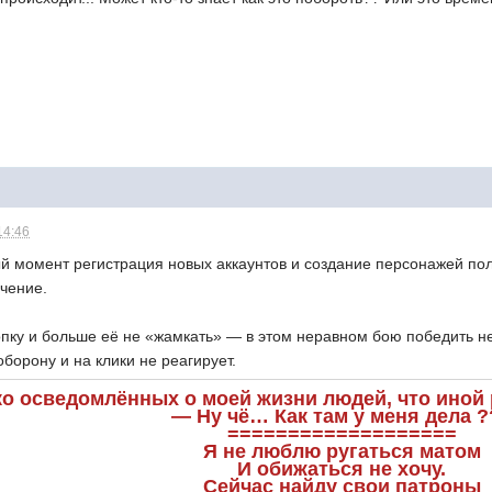
14:46
ый момент регистрация новых аккаунтов и создание персонажей пол
чение.
опку и больше её не «жамкать» — в этом неравном бою победить не
борону и на клики не реагирует.
ко осведомлённых о моей жизни людей, что иной р
— Ну чё… Как там у меня дела ?
===================
Я не люблю ругаться матом
И обижаться не хочу.
Сейчас найду свои патроны