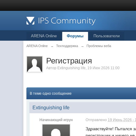
ARENA Online
Форумы
Пользователи
ARENA Online
→
Техподдержка
→
Проблемы веба
Регистрация
Автор
Extinguishing life
, 19 Июн 2026 11:00
В теме одно сообщение
Extinguishing life
Начинающий игрун
Отправлено
19 Июнь 2026 - 
Здравствуйте! Пытался з
регистрации и ничего не