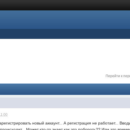
Перейти к пе
11:00
арегистрировать новый аккаунт... А регистрация не работает... В
 происходит... Может кто-то знает как это побороть?? Или это врем