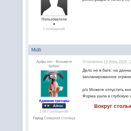
Пользователи
1 сообщений
Midli
Арфы нет - Возьмите
Отправлено
19 Июнь 2026 - 
бубен!
Дело не в баге: на данн
запланированное ограни
p/s Можете отпустить кн
Форма ушла в глубокую о
Администраторы
Вокруг столь
1 687 сообщений
Город
Северная столица