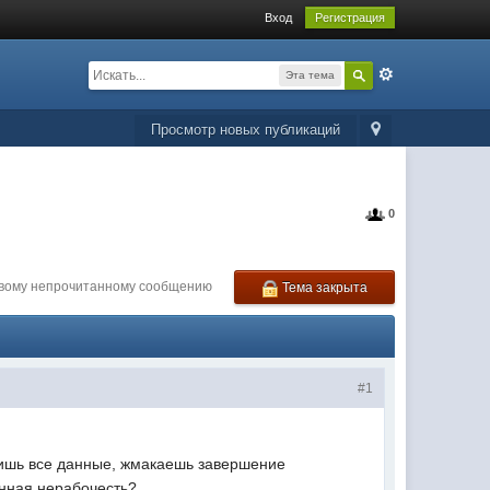
Вход
Регистрация
Эта тема
Просмотр новых публикаций
0
рвому непрочитанному сообщению
Тема закрыта
#1
водишь все данные, жмакаешь завершение
енная нерабочесть?