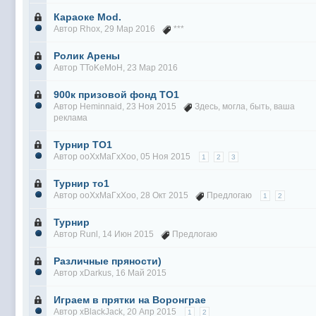
Караоке Mod.
Автор
Rhox
, 29 Мар 2016
***
Ролик Арены
Автор
TToKeMoH
, 23 Мар 2016
900к призовой фонд ТО1
Автор
Heminnaid
, 23 Ноя 2015
Здесь
,
могла
,
быть
,
ваша
реклама
Турнир ТО1
Автор
ооХхМаГхХоо
, 05 Ноя 2015
1
2
3
Турнир то1
Автор
ооХхМаГхХоо
, 28 Окт 2015
Предлогаю
1
2
Турнир
Автор
Runl
, 14 Июн 2015
Предлогаю
Различные пряности)
Автор
xDarkus
, 16 Май 2015
Играем в прятки на Воронграе
Автор
xBlackJack
, 20 Апр 2015
1
2