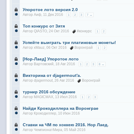
Упоротое лото версия 2.0
Автор
Аиф
, 11 Дек 2016
1
2
3
7 →
Топ конкурс от Зятя
Автор
QIASTO
, 24 Окт 2016
#конкурс
1
2
Успейте выиграть три платиновые монеты!
Автор
xMauz
, 06 Окт 2016
Воронграй
1
2
[Нор-Лаед] Упоротое лото
Автор
Вартовский
, 18 Авг 2016
1
2
3
8 →
Викторина от djagerrnout'a.
Автор
djagerrnout
, 26 Авг 2016
Воронграй
турнир 2016 обсуждение
Автор
MAGICMAX
, 13 Июл 2016
1
2
3
Найди Крокодиллера на Воронграе
Автор
Крокодиллер
, 10 Июн 2016
Ставки на ЧМ по хоккею 2016. Нор Лаед.
Автор
ЧемпионатМира
, 05 Май 2016