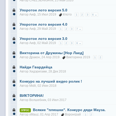
Автор
CHELSEAxGRIN
, 25 Май 2020
Упоротое лото версия 5.0
Автор
Аиф
, 15 Июл 2019
#лото
1
2
3
6 →
Упоротое лото версия 4.0
Автор
Аиф
, 29 Май 2019
1
2
3
7 →
Упоротое лото версия 3.0
Автор
Аиф
, 02 Май 2019
1
2
3
6 →
Викторина от Дружины [Нор Лаед]
Автор
Дракон
, 24 Апр 2019
Викторина 2019
1
2
Найди Гвардейца
Автор
Хидэригами
, 28 Дек 2018
Конкурс на лучший видео ролик !
Автор
Midli
, 02 Июн 2018
ВИКТОРИНА!
Автор
Волшебник
, 03 Июл 2017
Всякие "плюшки". Конкурс дяди Мауза.
ОПРОС
Автор
xMauz
, 01 Апр 2017
Воронграй
1
2