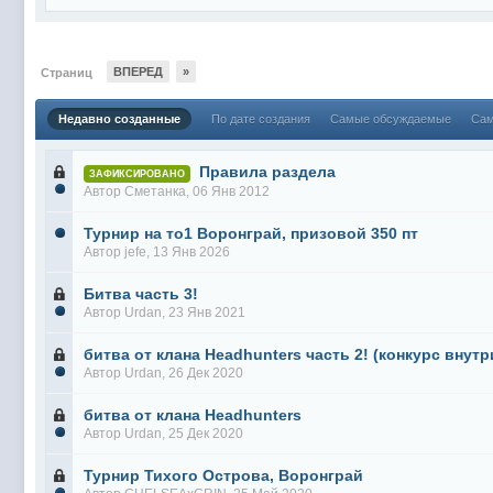
ВПЕРЕД
»
Страниц
Недавно созданные
По дате создания
Самые обсуждаемые
Сам
Правила раздела
ЗАФИКСИРОВАНО
Автор
Сметанка
, 06 Янв 2012
Турнир на то1 Воронграй, призовой 350 пт
Автор
jefe
, 13 Янв 2026
Битва часть 3!
Автор
Urdan
, 23 Янв 2021
битва от клана Headhunters часть 2! (конкурс внутр
Автор
Urdan
, 26 Дек 2020
битва от клана Headhunters
Автор
Urdan
, 25 Дек 2020
Турнир Тихого Острова, Воронграй