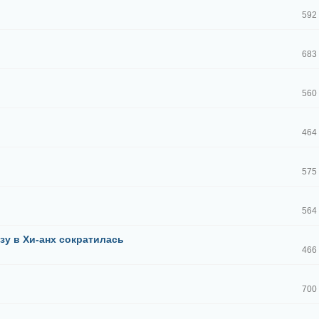
592
683
560
464
575
564
азу в Хи-анх сократилась
466
700