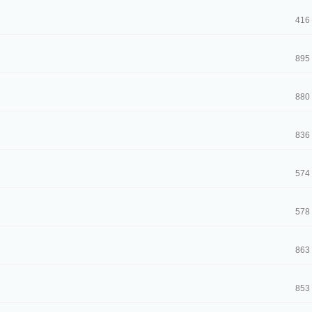
416
895
880
836
574
578
863
853