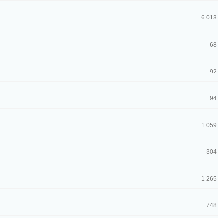
6 013
68
92
94
1 059
304
1 265
748