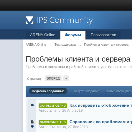
ARENA Online
Форумы
Пользователи
ARENA Online
→
Техподдержка
→
Проблемы клиента и сервера
Проблемы клиента и сервера
Проблемы с запуском и работой клиента, доступностью с
ВПЕРЕД
»
Страниц
Недавно созданные
По дате создания
Самые обсуждае
Как исправить отображение т
ЗАФИКСИРОВАНО
Автор
Zmej 5
, 26 Апр 2019
Справочник по проблемам и
ЗАФИКСИРОВАНО
Автор
Сметанка
, 27 Дек 2013