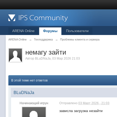
ARENA Online
Форумы
Пользователи
ARENA Online
→
Техподдержка
→
Проблемы клиента и сервера
немагу зайти
Автор
BLuDNaJa
, 03 Мар 2026 21:03
В этой теме нет ответов
BLuDNaJa
Начинающий игрун
Отправлено
03 Март 2026 - 21:03
зависла загрузка незайти