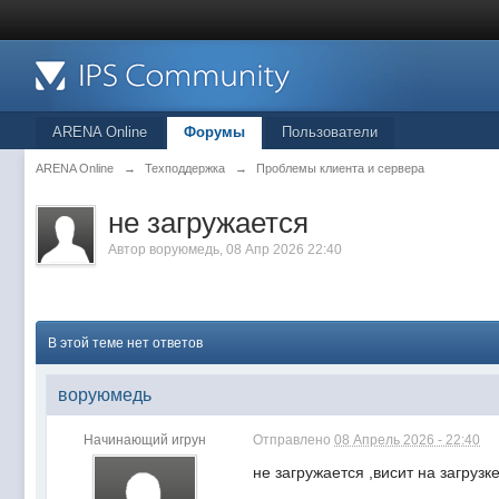
ARENA Online
Форумы
Пользователи
ARENA Online
→
Техподдержка
→
Проблемы клиента и сервера
не загружается
Автор
воруюмедь
, 08 Апр 2026 22:40
В этой теме нет ответов
воруюмедь
Начинающий игрун
Отправлено
08 Апрель 2026 - 22:40
не загружается ,висит на загрузк