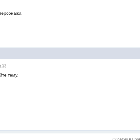
 персонажи.
9:33
йте тему.
Обратно в Про