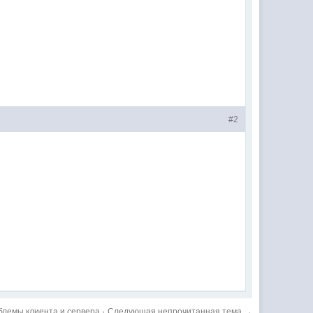
#2
·
блемы клиента и сервера
Следующая непрочитанная тема →