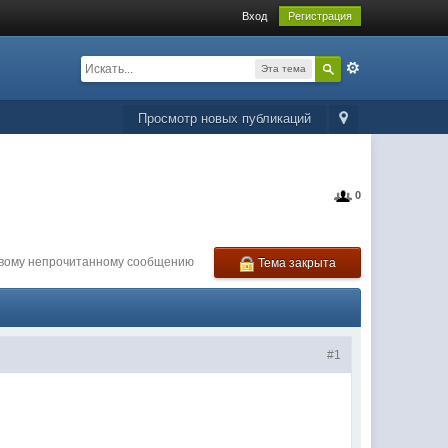
Вход
Регистрация
Эта тема
Просмотр новых публикаций
0
рвому непрочитанному сообщению
Тема закрыта
#1