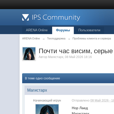
ARENA Online
Форумы
Пользователи
ARENA Online
→
Техподдержка
→
Проблемы клиента и сервера
Почти час висим, серые
Автор
Магистарх
, 08 Май 2026 18:16
В теме одно сообщение
Магистарх
Начинающий игрун
Отправлено
08 Май 2026 - 1
Нор Лаед
Магистарх