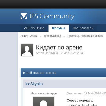
ARENA Online
Форумы
Пользователи
ARENA Online
→
Техподдержка
→
Проблемы клиента и сервера
Кидает по арене
Автор
IceSkypka
, 12 Май 2026 23:38
В этой теме нет ответов
IceSkypka
Начинающий игрун
Отправлено
12 Май 2026 - 2
Сервер норлаед.
никнейм: Iceskypka