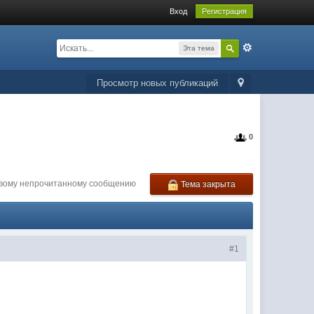
Вход
Регистрация
Эта тема
Просмотр новых публикаций
0
рвому непрочитанному сообщению
Тема закрыта
#1