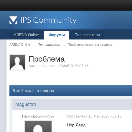
ARENA Online
Форумы
Пользователи
ARENA Online
→
Техподдержка
→
Проблемы клиента и сервера
Проблема
Автор
magustorr
, 13 Май 2026 07:16
В этой теме нет ответов
magustorr
Начинающий игрун
Отправлено
13 Май 2026 - 07:16
Нор Лаед