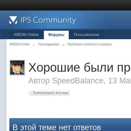
ARENA Online
Форумы
Пользователи
ARENA Online
→
Техподдержка
→
Проблемы клиента и сервера
Хорошие были пр
Автор
SpeedBalance
, 13 Ма
Телепортирует все еще
В этой теме нет ответов