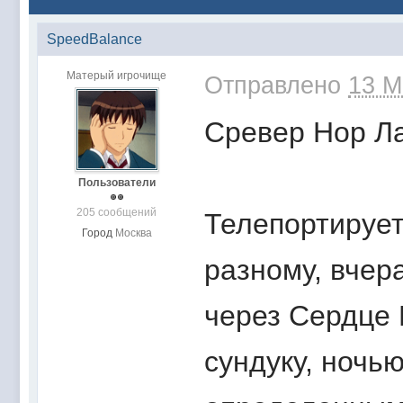
SpeedBalance
Матерый игрочище
Отправлено
13 М
Сревер Нор Л
Пользователи
205 сообщений
Телепортирует
Город
Москва
разному, вчер
через Сердце 
сундуку, ночь