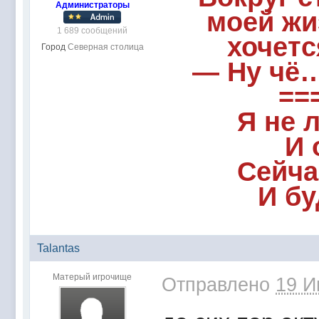
Администраторы
моей жи
1 689 сообщений
хочетс
Город
Северная столица
— Ну чё…
==
Я не 
И 
Сейча
И бу
Talantas
Матерый игрочище
Отправлено
19 И