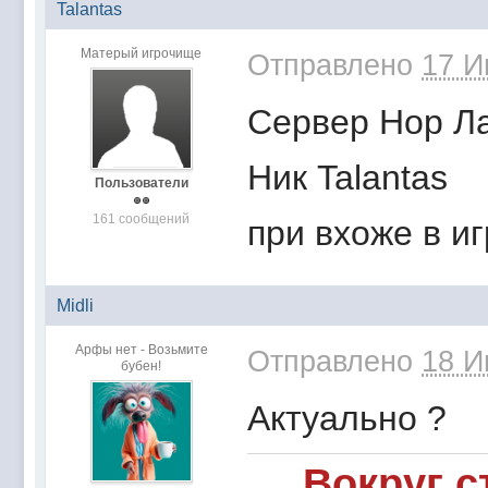
Talantas
Матерый игрочище
Отправлено
17 И
Сервер Нор Л
Ник Talantas
Пользователи
161 сообщений
при вхоже в иг
Midli
Арфы нет - Возьмите
Отправлено
18 И
бубен!
Актуально ?
Вокруг 