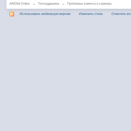
ARENA Online
→
Техподдержка
→
Проблемы клиента и сервера
Использовать мобильную версию
Изменить стиль
Отметить вс