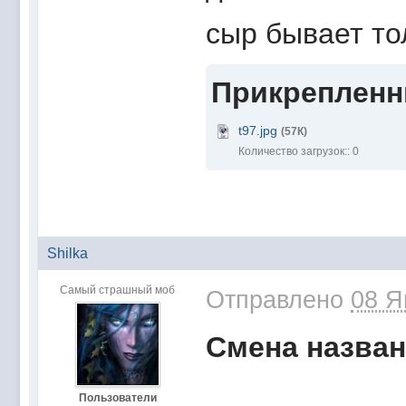
сыр бывает то
Прикреплен
t97.jpg
(57К)
Количество загрузок:: 0
Shilka
Самый страшный моб
Отправлено
08 Я
Смена назван
Пользователи