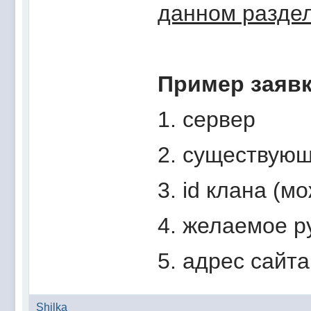
данном разде
Пример заявк
1. сервер
2. существующ
3. id клана (
4. желаемое р
5. адрес сайт
Shilka