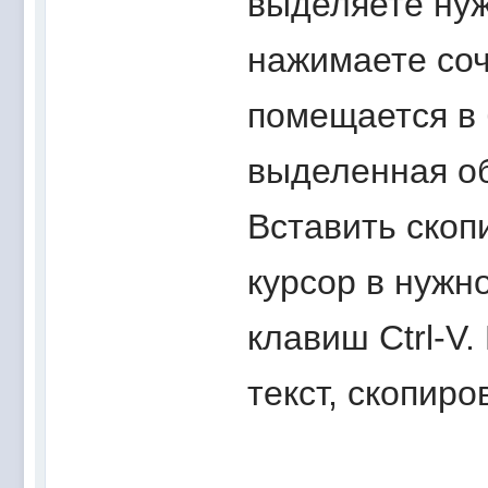
выделяете нуж
нажимаете соч
помещается в
выделенная об
Вставить скоп
курсор в нужн
клавиш Ctrl-V
текст, скопир