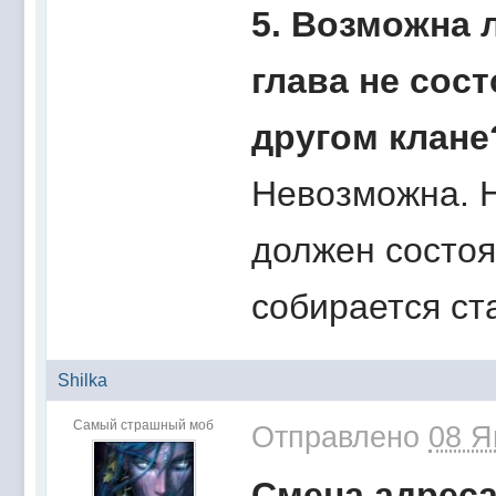
5. Возможна 
глава не сост
другом клане
Невозможна. 
должен состоят
собирается ст
Shilka
Самый страшный моб
Отправлено
08 Я
Смена адреса