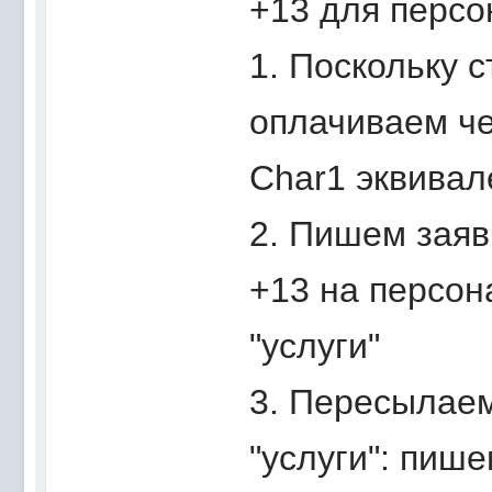
+13 для персо
1. Поскольку 
оплачиваем че
Char1 эквивал
2. Пишем заяв
+13 на персон
"услуги"
3. Пересылае
"услуги": пиш