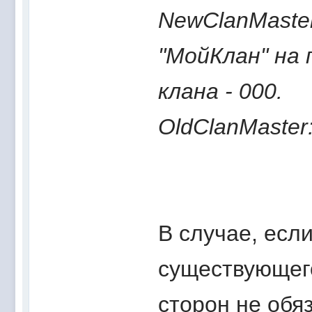
NewClanMaste
"МойКлан" на 
клана - 000.
OldClanMaste
В случае, есл
существующего
сторон не обя