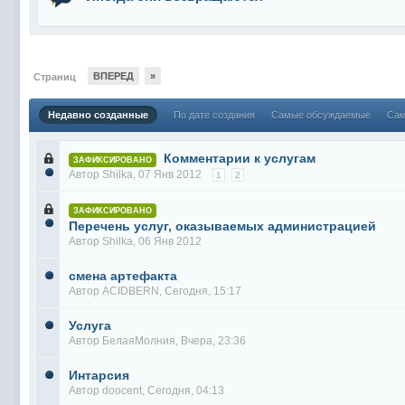
ВПЕРЕД
»
Страниц
Недавно созданные
По дате создания
Самые обсуждаемые
Сам
Комментарии к услугам
ЗАФИКСИРОВАНО
Автор
Shilka
, 07 Янв 2012
1
2
ЗАФИКСИРОВАНО
Перечень услуг, оказываемых администрацией
Автор
Shilka
, 06 Янв 2012
смена артефакта
Автор
ACIDBERN
, Сегодня, 15:17
Услуга
Автор
БелаяМолния
, Вчера, 23:36
Интарсия
Автор
doocent
, Сегодня, 04:13