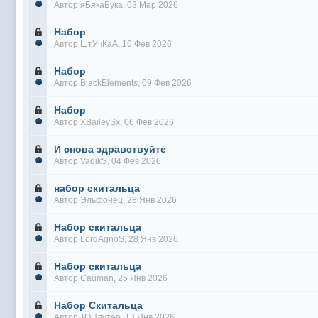
Автор
яБякаБука
, 03 Мар 2026
Набор
Автор
ШтУчКаА
, 16 Фев 2026
Набор
Автор
BlackElements
, 09 Фев 2026
Набор
Автор
XBaileySx
, 06 Фев 2026
И снова здравствуйте
Автор
VadikS
, 04 Фев 2026
набор скитальца
Автор
Эльфонец
, 28 Янв 2026
Набор скитальца
Автор
LordAgnoS
, 28 Янв 2026
Набор скитальца
Автор
Cauman
, 25 Янв 2026
Набор Скитальца
Автор
ТОПлутер
, 13 Янв 2026