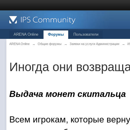
ARENA Online
Форумы
Пользователи
ARENA Online
→
Общие форумы
→
Заявки на услуги Администрации
→
И
Иногда они возвращ
Выдача монет скитальца
Всем игрокам, которые верну