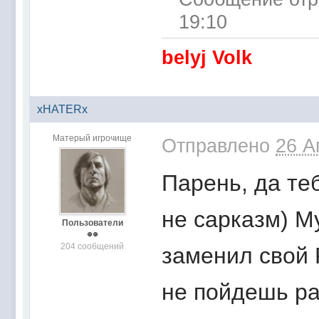
19:10
belyj Volk
xHATERx
Матерый игрочище
Отправлено
26 А
Парень, да те
не сарказм) М
Пользователи
204 сообщений
заменил свой 
не пойдешь ра