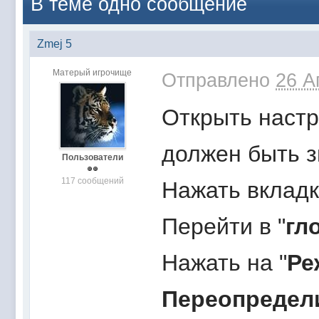
В теме одно сообщение
Zmej 5
Матерый игрочище
Отправлено
26 А
Открыть настр
должен быть з
Пользователи
117 сообщений
Нажать вкладк
Перейти в "
гл
Нажать на "
Ре
Переопредел