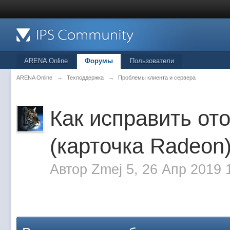
ARENA Online
Форумы
Пользователи
ARENA Online
→
Техподдержка
→
Проблемы клиента и сервера
Как исправить от
(карточка Radeon
Автор
Zmej 5
, 26 Апр 2019 