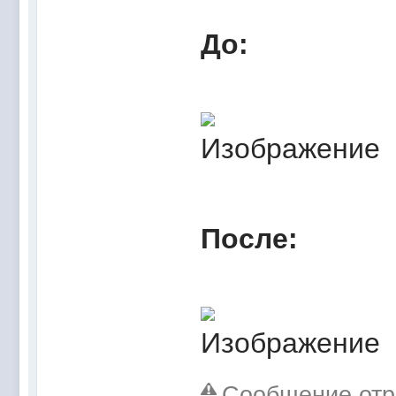
До:
После:
Сообщение отре